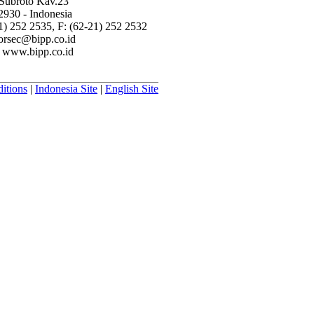
 Subroto Kav.23
2930 - Indonesia
21) 252 2535, F: (62-21) 252 2532
corsec@bipp.co.id
: www.bipp.co.id
itions
|
Indonesia Site
|
English Site