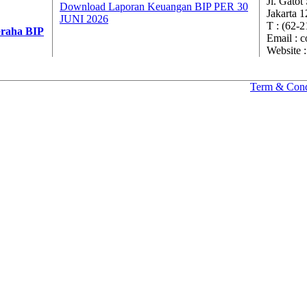
Jl. Gatot
Download Laporan Keuangan BIP PER 30
Jakarta 1
JUNI 2026
T : (62-
Graha BIP
Email : 
Website 
Term & Cond